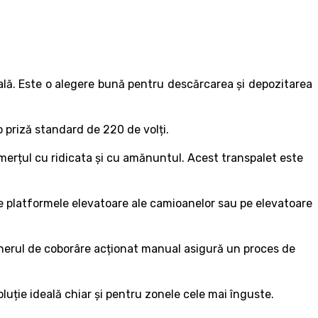
seală. Este o alegere bună pentru descărcarea și depozitarea
o priză standard de 220 de volți.
omerțul cu ridicata și cu amănuntul. Acest transpalet este
pe platformele elevatoare ale camioanelor sau pe elevatoare
Mânerul de coborâre acționat manual asigură un proces de
luție ideală chiar și pentru zonele cele mai înguste.