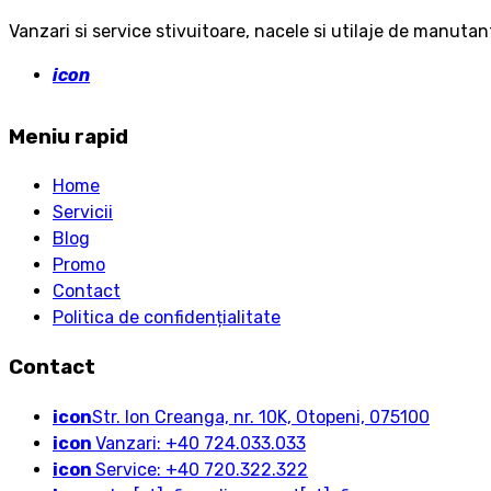
Vanzari si service stivuitoare, nacele si utilaje de manutan
icon
Meniu rapid
Home
Servicii
Blog
Promo
Contact
Politica de confidențialitate
Contact
icon
Str. Ion Creanga, nr. 10K, Otopeni, 075100
icon
Vanzari: +40 724.033.033
icon
Service: +40 720.322.322