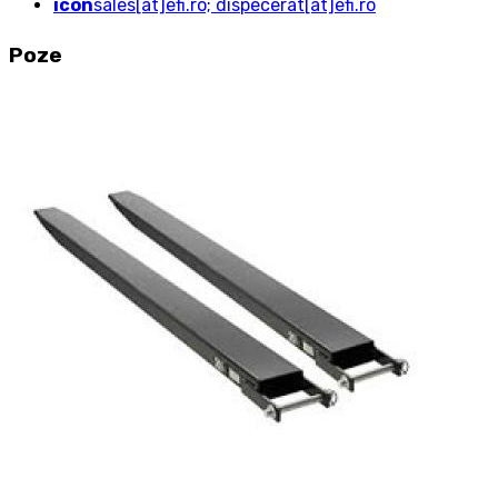
icon
sales[at]efi.ro; dispecerat[at]efi.ro
Poze