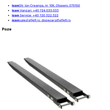
icon
Str. Ion Creanga, nr. 10K, Otopeni, 075100
icon
Vanzari: +40 724.033.033
icon
Service: +40 720.322.322
icon
sales[at]efi.ro; dispecerat[at]efi.ro
Poze