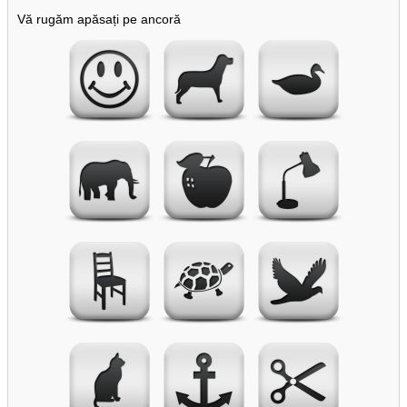
Vă rugăm apăsați pe ancoră