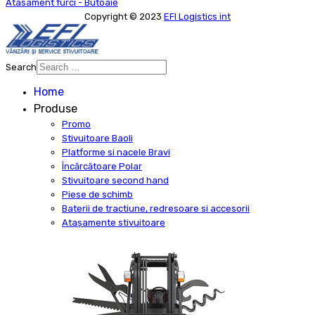
Atasament furci - Butoaie
Copyright © 2023
EFI Logistics int
Search
Type 2 or more characters for
Home
results.
Produse
Promo
Stivuitoare Baoli
Platforme si nacele Bravi
Încărcătoare Polar
Stivuitoare second hand
Piese de schimb
Baterii de tractiune, redresoare si accesorii
Atașamente stivuitoare