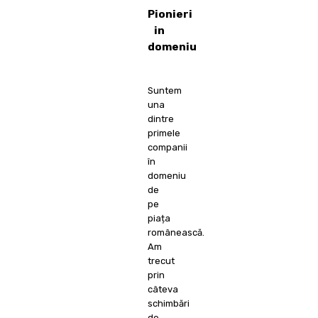
Pionieri
in
domeniu
Suntem
una
dintre
primele
companii
în
domeniu
de
pe
piața
românească.
Am
trecut
prin
câteva
schimbări
de