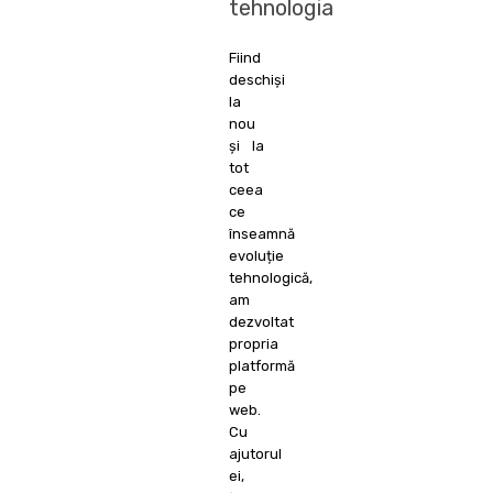
tehnologia
Fiind
deschiși
la
nou
și la
tot
ceea
ce
înseamnă
evoluție
tehnologică,
am
dezvoltat
propria
platformă
pe
web.
Cu
ajutorul
ei,