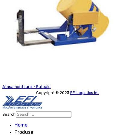
Atasament furci - Butoaie
Copyright © 2023
EFI Logistics int
Search
Type 2 or more characters for
Home
results.
Produse