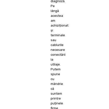
diagnoză.
Pe
lângă
acestea
am
achiziționat
și
terminale
sau
cablurile
necesare
conectării
la
utilaje.
Putem
spune
cu
mândrie
că
suntem
printre
puținele
firme