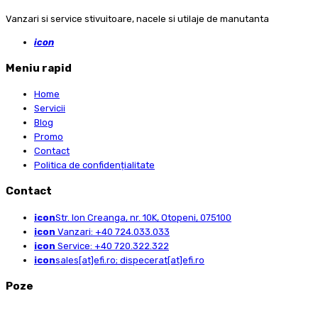
Vanzari si service stivuitoare, nacele si utilaje de manutanta
icon
Meniu rapid
Home
Servicii
Blog
Promo
Contact
Politica de confidențialitate
Contact
icon
Str. Ion Creanga, nr. 10K, Otopeni, 075100
icon
Vanzari: +40 724.033.033
icon
Service: +40 720.322.322
icon
sales[at]efi.ro; dispecerat[at]efi.ro
Poze