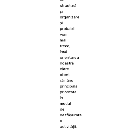
structură
și
organizare
și
probabil
vom
mai
trece,
însă
orientarea
noastră
către
client
rămâne
principala
prioritate
în
modul
de
desfășurare
a
activității.