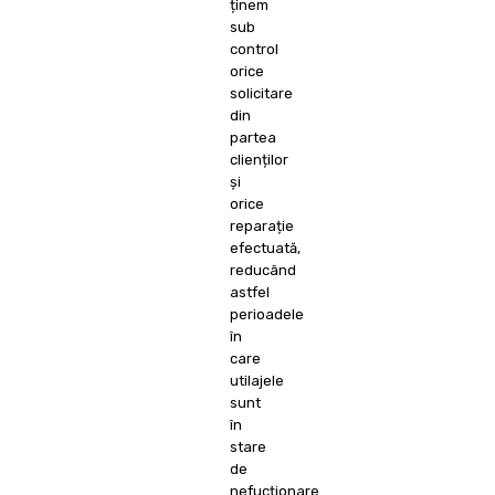
ținem
sub
control
orice
solicitare
din
partea
clienților
și
orice
reparație
efectuată,
reducând
astfel
perioadele
în
care
utilajele
sunt
în
stare
de
nefucționare.