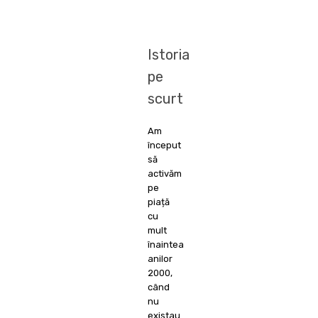
Istoria
pe
scurt
Am
început
să
activăm
pe
piață
cu
mult
înaintea
anilor
2000,
când
nu
existau