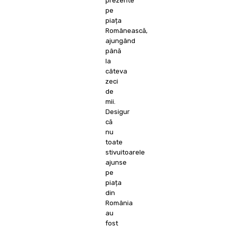
prezente
pe
piața
Românească,
ajungând
până
la
câteva
zeci
de
mii.
Desigur
că
nu
toate
stivuitoarele
ajunse
pe
piața
din
România
au
fost