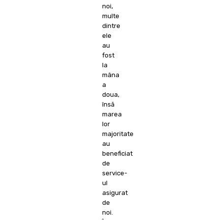
noi,
multe
dintre
ele
au
fost
la
mâna
a
doua,
însă
marea
lor
majoritate
au
beneficiat
de
service-
ul
asigurat
de
noi.