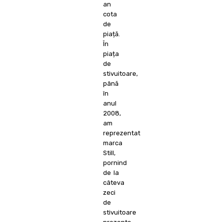
an
cota
de
piață.
În
piața
de
stivuitoare,
până
în
anul
2008,
am
reprezentat
marca
Still,
pornind
de la
câteva
zeci
de
stivuitoare