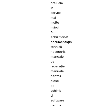
preluăm
în
service
mai
multe
mărci.
Am
achiziționat
documentația
tehnică
necesară,
manuale
de
reparație,
manuale
pentru
piese
de
schimb
și
software
pentru