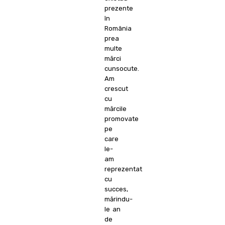
prezente
în
România
prea
multe
mărci
cunsocute.
Am
crescut
cu
mărcile
promovate
pe
care
le-
am
reprezentat
cu
succes,
mărindu-
le an
de