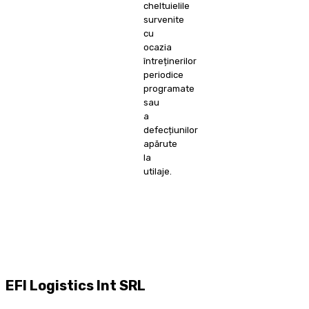
cheltuielile
survenite
cu
ocazia
întreținerilor
periodice
programate
sau
a
defecțiunilor
apărute
la
utilaje.
EFI Logistics Int SRL