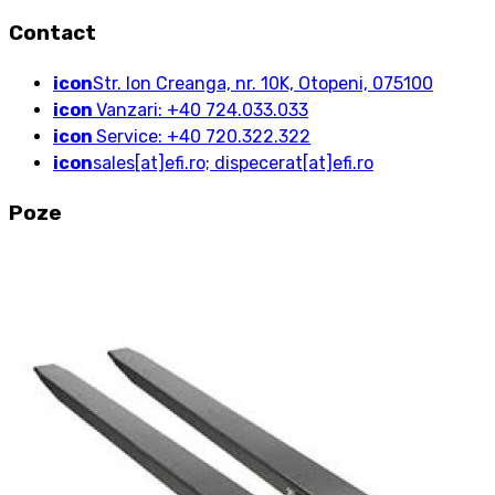
Contact
icon
Str. Ion Creanga, nr. 10K, Otopeni, 075100
icon
Vanzari: +40 724.033.033
icon
Service: +40 720.322.322
icon
sales[at]efi.ro; dispecerat[at]efi.ro
Poze