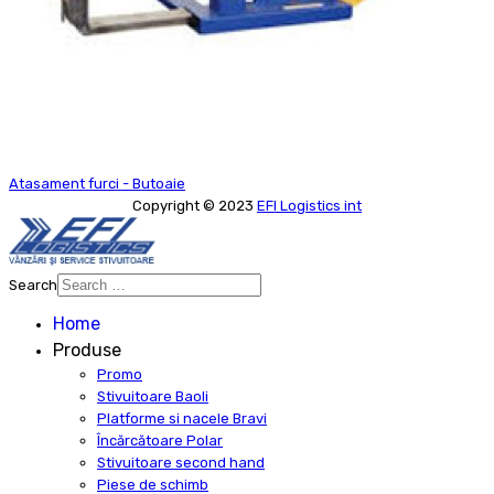
Atasament furci - Butoaie
Copyright © 2023
EFI Logistics int
Search
Type 2 or more characters for
Home
results.
Produse
Promo
Stivuitoare Baoli
Platforme si nacele Bravi
Încărcătoare Polar
Stivuitoare second hand
Piese de schimb