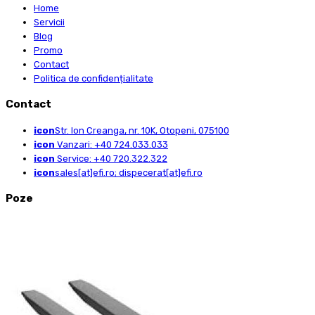
Home
Servicii
Blog
Promo
Contact
Politica de confidențialitate
Contact
icon
Str. Ion Creanga, nr. 10K, Otopeni, 075100
icon
Vanzari: +40 724.033.033
icon
Service: +40 720.322.322
icon
sales[at]efi.ro; dispecerat[at]efi.ro
Poze