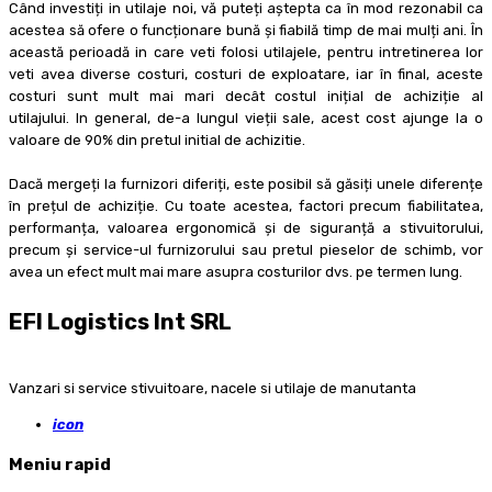
Când investiți in utilaje noi, vă puteți aștepta ca în mod rezonabil ca
acestea să ofere o funcționare bună și fiabilă timp de mai mulți ani.
În
această perioadă in care veti folosi utilajele, pentru intretinerea lor
veti avea diverse costuri, costuri de exploatare, iar în final, aceste
costuri sunt mult mai mari decât costul inițial de achiziție al
utilajului.
In general
, de-a lungul vieții sale, acest cost ajunge la o
valoare de 90% din pretul initial de achizitie.
Dacă mergeți la furnizori diferiți, este posibil să găsiți unele diferențe
în prețul de achiziție.
Cu toate acestea, factori precum fiabilitatea,
performanța, valoarea ergonomică și de siguranță a stivuitorului,
precum și service-ul furnizorului sau pretul pieselor de schimb, vor
avea un efect mult mai mare asupra costurilor dvs. pe termen lung.
EFI Logistics Int SRL
Vanzari si service stivuitoare, nacele si utilaje de manutanta
icon
Meniu rapid